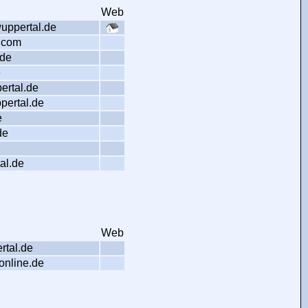
Web
uppertal.de
l.com
.de
e
ertal.de
pertal.de
e
de
al.de
Web
rtal.de
online.de