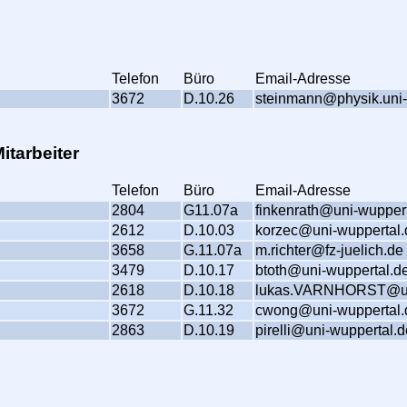
Telefon
Büro
Email-Adresse
3672
D.10.26
steinmann@physik.uni-
itarbeiter
Telefon
Büro
Email-Adresse
2804
G11.07a
finkenrath@uni-wupper
2612
D.10.03
korzec@uni-wuppertal.
3658
G.11.07a
m.richter@fz-juelich.de
3479
D.10.17
btoth@uni-wuppertal.d
2618
D.10.18
lukas.VARNHORST@un
3672
G.11.32
cwong@uni-wuppertal.
2863
D.10.19
pirelli@uni-wuppertal.d