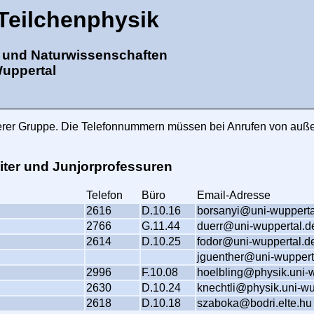
Teilchenphysik
k und Naturwissenschaften
Wuppertal
unserer Gruppe. Die Telefonnummern müssen bei Anrufen von auß
iter und Junjorprofessuren
Telefon
Büro
Email-Adresse
2616
D.10.16
borsanyi@uni-wupperta
2766
G.11.44
duerr@uni-wuppertal.d
2614
D.10.25
fodor@uni-wuppertal.d
jguenther@uni-wuppert
2996
F.10.08
hoelbling@physik.uni-
2630
D.10.24
knechtli@physik.uni-wu
2618
D.10.18
szaboka@bodri.elte.hu