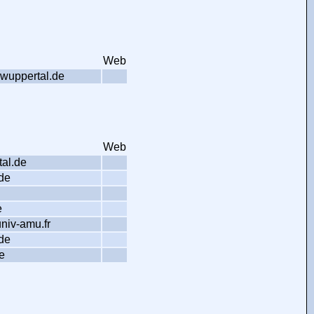
Web
wuppertal.de
Web
tal.de
de
e
iv-amu.fr
de
e