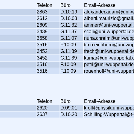
Telefon
Büro
Email-Adresse
2863
D.10.19
alexander.adam@uni-w
2612
D.10.03
alberti.maurizio@gmai
2609
G.11.32
ammer@uni-wuppertal
3439
G.11.37
scali@uni-wuppertal.d
3658
G.11.07
nuha.chreim@uni-wupp
3516
F.10.09
timo.eichhorn@uni-wup
3452
G.11.39
frech@uni-wuppertal.d
3452
G.11.39
kumar@uni-wuppertal.
3516
F.10.09
petri@uni-wuppertal.de
3516
F.10.09
rouenhoff@uni-wuppert
Telefon
Büro
Email-Adresse
2620
D.09.01
kroll@physik.uni-wuppe
2637
D.10.20
Schilling-Wuppertal@t-